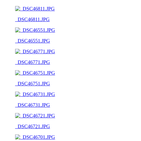
_DSC46811.JPG
_DSC46551.JPG
_DSC46771.JPG
_DSC46751.JPG
_DSC46731.JPG
_DSC46721.JPG