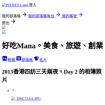
登入
我的部落格
我的部落格後台
我的帳號
登出
好吃Mana。美食、旅遊、創業
相簿
部落格
名片
2013香港四訪三天兩夜。Day 2 的相簿照
片