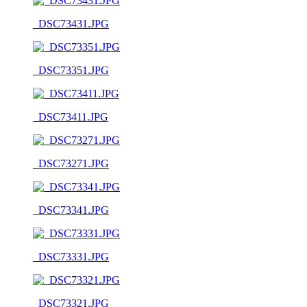
_DSC73431.JPG
_DSC73351.JPG
_DSC73411.JPG
_DSC73271.JPG
_DSC73341.JPG
_DSC73331.JPG
_DSC73321.JPG