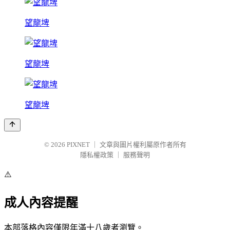
望龍埤
望龍埤
望龍埤
© 2026
PIXNET
｜
文章與圖片權利屬原作者所有
隱私權政策
｜
服務聲明
⚠️
成人內容提醒
本部落格內容僅限年滿十八歲者瀏覽。