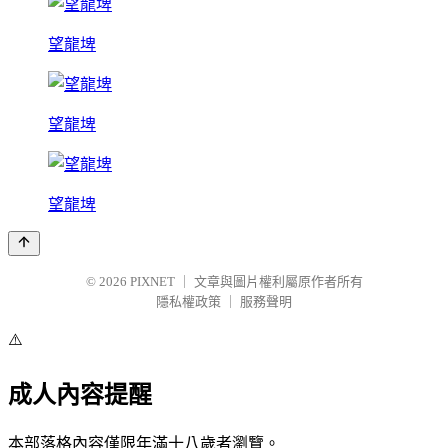
望龍埤
望龍埤
望龍埤
© 2026
PIXNET
｜
文章與圖片權利屬原作者所有
隱私權政策
｜
服務聲明
⚠️
成人內容提醒
本部落格內容僅限年滿十八歲者瀏覽。