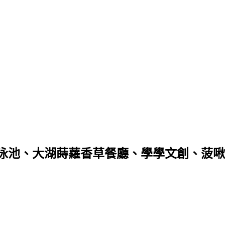
游泳池、大湖蒔蘿香草餐廳、學學文創、菠啾