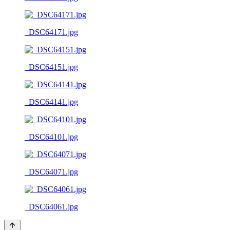
_DSC64171.jpg
_DSC64151.jpg
_DSC64141.jpg
_DSC64101.jpg
_DSC64071.jpg
_DSC64061.jpg