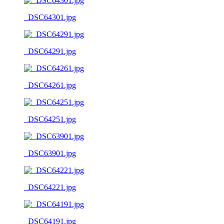
_DSC64301.jpg
_DSC64291.jpg
_DSC64261.jpg
_DSC64251.jpg
_DSC63901.jpg
_DSC64221.jpg
_DSC64191.jpg