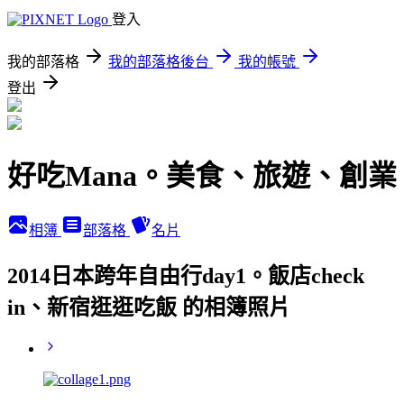
登入
我的部落格
我的部落格後台
我的帳號
登出
好吃Mana。美食、旅遊、創業
相簿
部落格
名片
2014日本跨年自由行day1。飯店check
in、新宿逛逛吃飯 的相簿照片