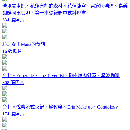
清境蒙塔妮、花蓮有熊的森林、花蓮龍宮、宮寒梅清酒、嘉義
蝴蝶國王咖啡、第一本鑄鐵鍋中式料理書
334 張照片
料理女王Mana的食譜
16 張照片
台北。Ephernite、The Tavernist、發肉燒肉餐酒、興波咖啡
308 張照片
台北。悅粵港式火鍋、鰭佐樂、Erin Make up、Coquology
174 張照片