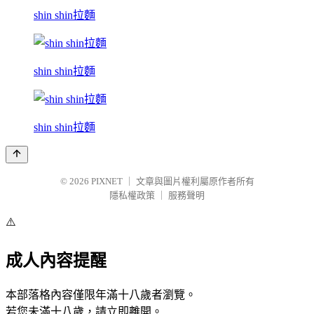
shin shin拉麵
shin shin拉麵
shin shin拉麵
© 2026
PIXNET
｜
文章與圖片權利屬原作者所有
隱私權政策
｜
服務聲明
⚠️
成人內容提醒
本部落格內容僅限年滿十八歲者瀏覽。
若您未滿十八歲，請立即離開。