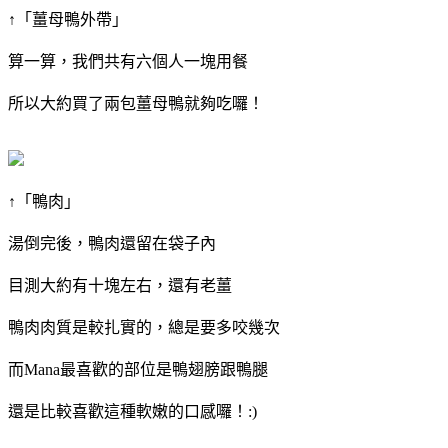
↑「薑母鴨外帶」
算一算，我們共有六個人一塊用餐
所以大約買了兩包薑母鴨就夠吃囉！
↑「鴨肉」
湯倒完後，鴨肉還留在袋子內
目測大約有十塊左右，還有老薑
鴨肉肉質是較扎實的，總是要多咬幾次
而Mana最喜歡的部位是鴨翅膀跟鴨腿
還是比較喜歡這種軟嫩的口感囉！:)