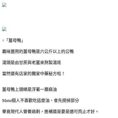
↑「薑母鴨」
霸味選用的薑母鴨是六公斤以上的公鴨
湯頭是由甘蔗與老薑來熬製湯底
當然還有店家的獨家中藥秘方啦！
薑母鴨上頭總是浮著一層麻油
Mana個人不喜歡吃這麼油，會先撈掉部分
畢竟現代人營養過剩，進補還是要是適可而止才好。