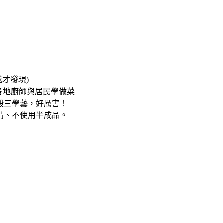
我才發現)
各地廚師與居民學做菜
殿三學藝，好厲害！
精、不使用半成品。
！