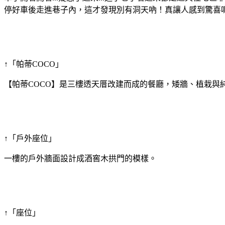
停好車後走進巷子內，這才發現別有洞天吶！真讓人感到驚喜
↑「帕蒂COCO」
【帕蒂COCO】是三樓透天厝改建而成的餐廳，矮牆、植栽與
↑「戶外座位」
一樓的戶外牆面設計成酒窖木拱門的模樣。
↑「座位」