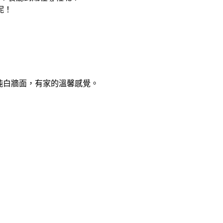
呢！
純白牆面，有家的溫馨感覺。