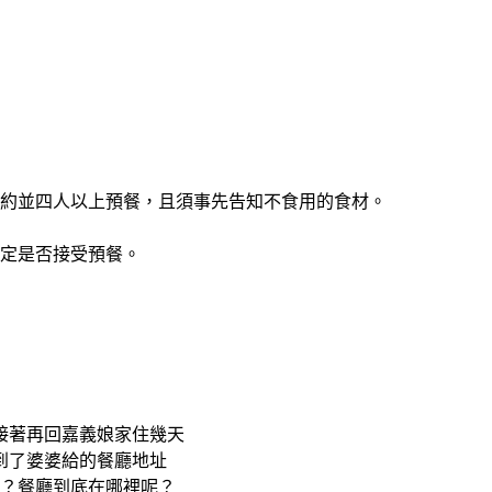
預約並四人以上預餐，且須事先告知不食用的食材。
決定是否接受預餐。
接著再回嘉義娘家住幾天
到了婆婆給的餐廳地址
區耶？餐廳到底在哪裡呢？