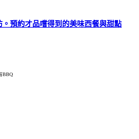
坊。預約才品嚐得到的美味西餐與甜點
BBQ