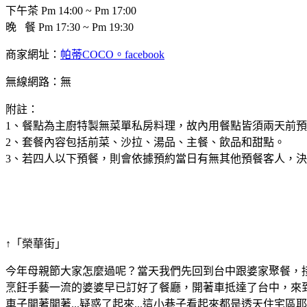
下午茶 Pm 14:00 ~ Pm 17:00
晚 餐 Pm 17:30 ~ Pm 19:30
商家網址：
帕蒂COCO。facebook
無線網路：無
附註：
1、餐點為主廚特製無菜單私房料理，故內用餐點皆須兩天前
2、套餐內容包括前菜、沙拉、湯品、主餐、飲品和甜點。
3、若四人以下預餐，則會依據預約當日有無其他預餐客人，
↑「榮華街」
今年母親節大家怎麼過呢？當天我們先回到台中跟婆家聚餐，
烹飪手藝一流的婆婆早已訂好了餐廳，開著車抵達了台中，來
車子開著開著...疑惑了起來...這小巷子看起來都是透天住宅