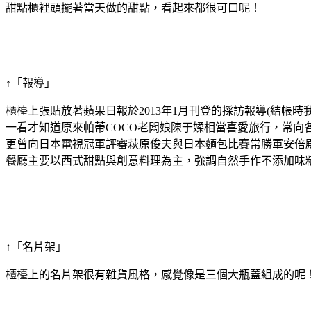
甜點櫃裡頭擺著當天做的甜點，看起來都很可口呢！
↑「報導」
櫃檯上張貼放著蘋果日報於2013年1月刊登的採訪報導(結帳時
一看才知道原來帕蒂COCO老闆娘陳于媃相當喜愛旅行，常向
更曾向日本電視冠軍評審萩原俊夫與日本麵包比賽常勝軍安倍
餐廳主要以西式甜點與創意料理為主，強調自然手作不添加味
↑「名片架」
櫃檯上的名片架很有雜貨風格，感覺像是三個大瓶蓋組成的呢