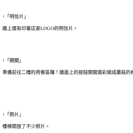
↑「明信片」
牆上還有印著店家LOGO的明信片。
↑「開關」
準備前往二樓的用餐區囉！牆面上的按鈕開關還彩繪成蘑菇的
↑「照片」
樓梯間放了不少照片。