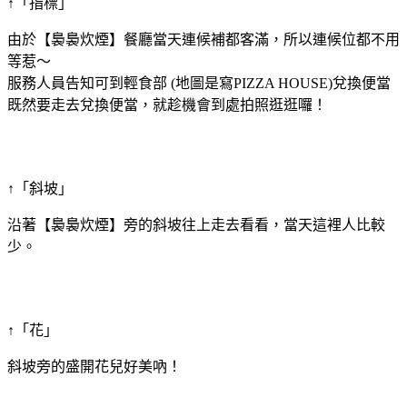
↑「指標」
由於【裊裊炊煙】餐廳當天連候補都客滿，所以連候位都不用
等惹～
服務人員告知可到輕食部 (地圖是寫PIZZA HOUSE)兌換便當
既然要走去兌換便當，就趁機會到處拍照逛逛囉！
↑「斜坡」
沿著【裊裊炊煙】旁的斜坡往上走去看看，當天這裡人比較
少。
↑「花」
斜坡旁的盛開花兒好美吶！