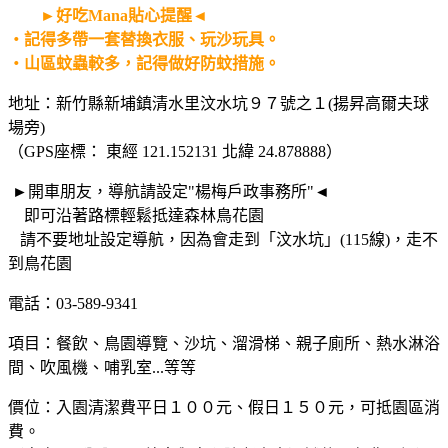
►好吃Mana貼心提醒◄
・記得多帶一套替換衣服、玩沙玩具。
・山區蚊蟲較多，記得做好防蚊措施。
地址：新竹縣新埔鎮清水里汶水坑９７號之１(揚昇高爾夫球
場旁)
（GPS座標： 東經 121.152131 北緯 24.878888）
►開車朋友，導航請設定"楊梅戶政事務所"◄
即可沿著路標輕鬆抵達森林鳥花園
請不要地址設定導航，因為會走到「汶水坑」(115線)，走不
到鳥花園
電話：03-589-9341
項目：餐飲、鳥園導覽、沙坑、溜滑梯、親子廁所、熱水淋浴
間、吹風機、哺乳室...等等
價位：入園清潔費平日１００元、假日１５０元，可抵園區消
費。