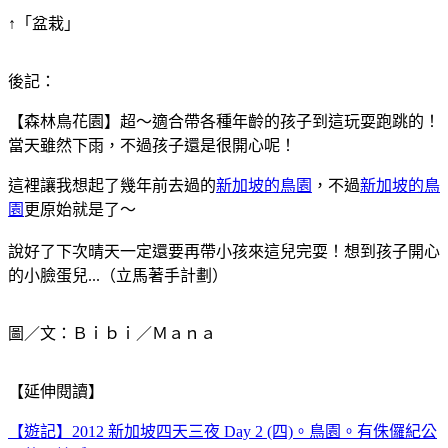
↑「盆栽」
後記：
【森林鳥花園】超～適合帶各種年齡的孩子到這玩耍跑跳的！
當天雖然下雨，不過孩子還是很開心呢！
這裡讓我想起了幾年前去過的
新加坡的鳥園
，不過
新加坡的鳥
園
更原始就是了～
說好了下次晴天一定還要再帶小孩來這兒完耍！想到孩子開心
的小臉蛋兒...（立馬著手計劃）
圖／文：Ｂｉｂｉ／Ｍａｎａ
【延伸閱讀】
【遊記】2012 新加坡四天三夜 Day 2 (四)。鳥園。有侏儸紀公