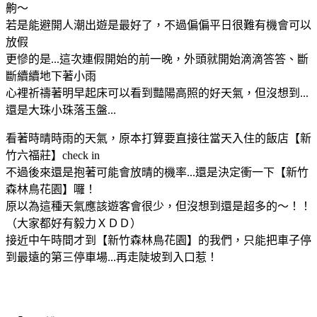
齁～
若是能避開人潮出遊是最好了，不過偏偏平日很難有機會可以
放假
更慘的是...這次連假開始的前一晚，外頭就開始滴滴答答、斷
斷續續地下著小雨
心裡祈禱著明早起床可以看到豔陽高照的好天氣，但沒想到...
還是大珠小珠落玉盤...
看著時晴時雨的天氣，原本打算要直接往當天入住的飯店【新
竹六福莊】check in
不過後來還是抱著可能會放晴的機率...還是決定衝一下【新竹
森林鳥花園】囉！
原以為這種天氣應該遊客會很少，但沒想到還是超多的～！！
（大家都好有毅力ＸＤＤ）
接近中午時間才到【新竹森林鳥花園】的我們，只能把車子停
到最遠的第三停車場...再走陡坡到入口惹！