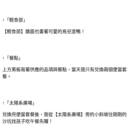
↑「輕食部」
【輕食部】牆面也畫著可愛的鳥兒塗鴨！
↑「餐點」
上方黑板寫著供應的品項與餐點，當天我只有兌換兩個便當套
餐。
↑「太陽系廣場」
兌換完便當套餐後，我從【太陽系廣場】旁的小斜坡往剛剛的
沙坑找孩子吃午餐先囉！