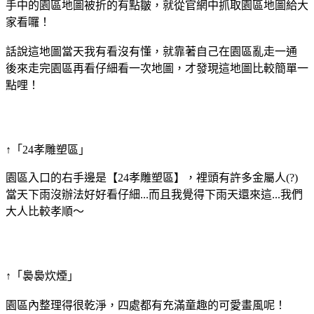
手中的園區地圖被折的有點皺，就從官網中抓取園區地圖給大
家看囉！
話說這地圖當天我有看沒有懂，就靠著自己在園區亂走一通
後來走完園區再看仔細看一次地圖，才發現這地圖比較簡單一
點哩！
↑「24孝雕塑區」
園區入口的右手邊是【24孝雕塑區】，裡頭有許多金屬人(?)
當天下雨沒辦法好好看仔細...而且我覺得下雨天還來這...我們
大人比較孝順～
↑「裊裊炊煙」
園區內整理得很乾淨，四處都有充滿童趣的可愛畫風呢！