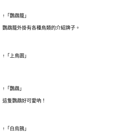
↑「鸚鵡籠」
鸚鵡籠外掛有各種鳥類的介紹牌子。
↑「上鳥園」
↑「鸚鵡」
這隻鸚鵡好可愛吶！
↑「白烏鴉」