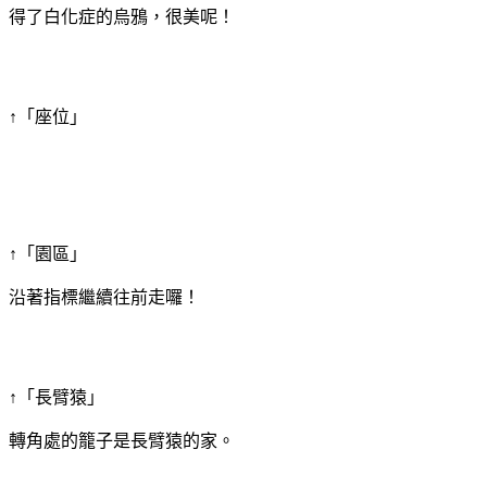
得了白化症的烏鴉，很美呢！
↑「座位」
↑「園區」
沿著指標繼續往前走囉！
↑「長臂猿」
轉角處的籠子是長臂猿的家。