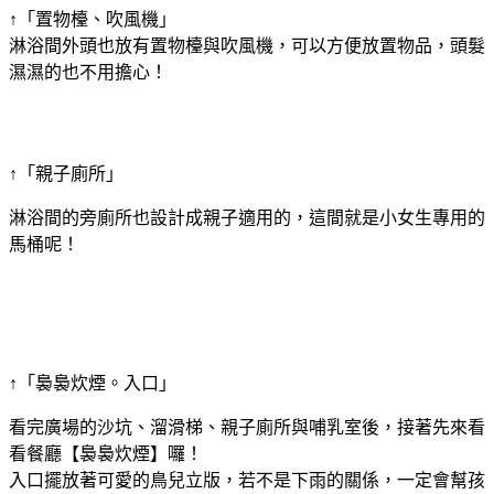
↑「置物檯、吹風機」
淋浴間外頭也放有置物檯與吹風機，可以方便放置物品，頭髮
濕濕的也不用擔心！
↑「親子廁所」
淋浴間的旁廁所也設計成親子適用的，這間就是小女生專用的
馬桶呢！
↑「裊裊炊煙。入口」
看完廣場的沙坑、溜滑梯、親子廁所與哺乳室後，接著先來看
看餐廳【裊裊炊煙】囉！
入口擺放著可愛的鳥兒立版，若不是下雨的關係，一定會幫孩