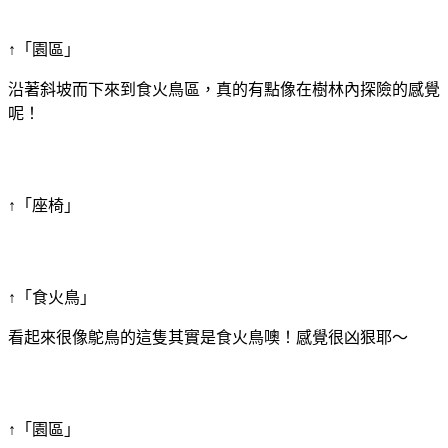
↑「園區」
沿著斜坡而下來到食火鳥區，真的有點像在樹林內探險的感覺
呢！
↑「座椅」
↑「食火鳥」
看起來很像鴕鳥的這隻其實是食火鳥噢！感覺很凶狠耶～
↑「園區」