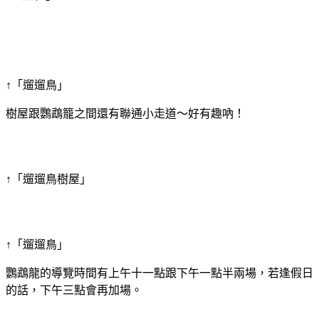
↑「遛遛鳥」
樹屋跟鸚鵡籠之間還有聯通小走道～好有趣吶！
↑「遛遛鳥樹屋」
↑「遛遛鳥」
鸚鵡龍的導覽時間有上午十一點跟下午一點半兩場，若逢假日
的話，下午三點會再加場。