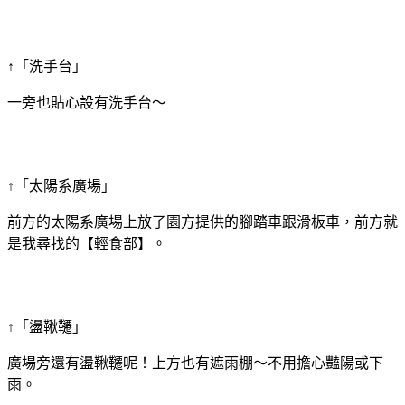
↑「洗手台」
一旁也貼心設有洗手台～
↑「太陽系廣場」
前方的太陽系廣場上放了園方提供的腳踏車跟滑板車，前方就
是我尋找的【輕食部】。
↑「盪鞦韆」
廣場旁還有盪鞦韆呢！上方也有遮雨棚～不用擔心豔陽或下
雨。