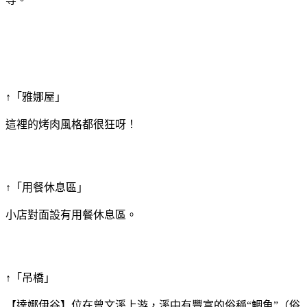
↑「雅娜屋」
這裡的烤肉風格都很狂呀！
↑「用餐休息區」
小店對面設有用餐休息區。
↑「吊橋」
【達娜伊谷】位在曾文溪上游，溪中有豐富的俗稱“鯝魚”（俗