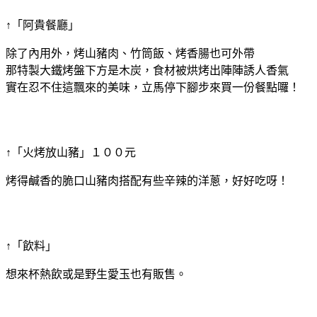
↑「阿貴餐廳」
除了內用外，烤山豬肉、竹筒飯、烤香腸也可外帶
那特製大鐵烤盤下方是木炭，食材被烘烤出陣陣誘人香氣
實在忍不住這飄來的美味，立馬停下腳步來買一份餐點囉！
↑「火烤放山豬」１００元
烤得鹹香的脆口山豬肉搭配有些辛辣的洋蔥，好好吃呀！
↑「飲料」
想來杯熱飲或是野生愛玉也有販售。