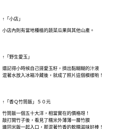
↑「小店」
小店內則有當地種植的蔬菜瓜果與其他山產。
↑「野生愛玉」
還記得小時候自己搓愛玉籽，擠出黏糊糊的汁液
混著水放入冰箱冷藏後，就成了照片這個模樣喲！
↑「香Ｑ竹筒飯」５０元
竹筒飯一個五十大洋，相當實在的價格呀！
敲打開竹子後，看見了糯米外薄薄一層竹膜
連同米飯一起入口，那混著竹香的軟糯滋味好棒！