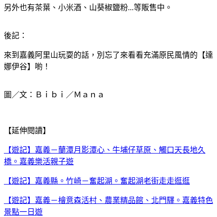
另外也有茶葉、小米酒、山葵椒鹽粉...等販售中。
後記：
來到嘉義阿里山玩耍的話，別忘了來看看充滿原民風情的【達
娜伊谷】喲！
圖／文：Ｂｉｂｉ／Ｍａｎａ
【延伸閱讀】
【遊記】嘉義－蘭潭月影潭心、牛埔仔草原、觸口天長地久
橋。嘉義樂活親子遊
【遊記】嘉義縣。竹崎－奮起湖。奮起湖老街走走逛逛
【遊記】嘉義－檜意森活村、農業精品館、北門驛。嘉義特色
景點一日遊