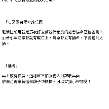
↑「Ｃ區露台陽傘座位區」
繼續往前走就是這次好友幫我們預約的露台陽傘座位區囉！
沿著小溪沿岸都設有座位上，每桌都立有陽傘，不會曬到太
陽。
↑「標牌」
桌上放有標牌，這樣就不怕服務人員誤收桌面
離園時再拿著這個牌子到櫃檯，可以兌換小禮物喲！