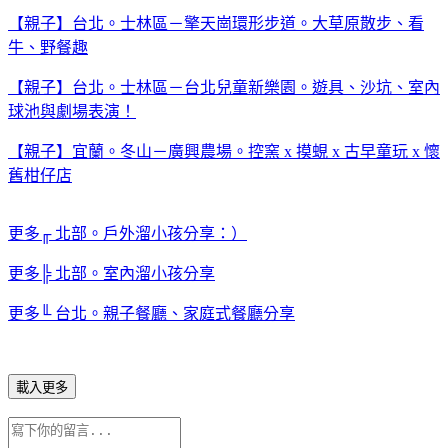
【親子】台北。士林區－擎天崗環形步道。大草原散步、看
牛、野餐趣
【親子】台北。士林區－台北兒童新樂園。遊具、沙坑、室內
球池與劇場表演！
【親子】宜蘭。冬山－廣興農場。控窯 x 摸蜆 x 古早童玩 x 懷
舊柑仔店
更多╓ 北部。戶外溜小孩分享：）
更多╠ 北部。室內溜小孩分享
更多╙ 台北。親子餐廳、家庭式餐廳分享
載入更多