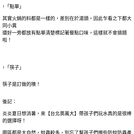
↑「點單」
其實火鍋的料都是一樣的，差別在於湯頭，因此乍看之下都大
同小異
還好一旁都放有點單清楚標記著餐點口味，這樣就不會搞錯
啦！
↑「筷子」
筷子是訂做的噢！
後記：
炎炎夏日想消暑，來【台北奧萬大】帶孩子們玩水真的是很棒
的選擇呀！
園區都是大自然，蚊蟲較多，別忘了幫孩子們擦些防蚊防蟲產