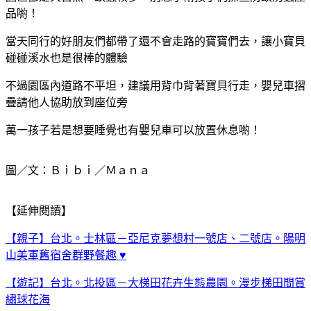
品喲！
當天同行的好朋友們都帶了還不會走路的寶寶們去，讓小寶貝
碰碰溪水也是很棒的體驗
不過園區內道路不平坦，建議用背巾背著寶貝行走，嬰兒車摺
疊請他人協助放到座位旁
萬一孩子若是想要睡覺也有嬰兒車可以放置休息喲！
圖／文：Ｂｉｂｉ／Ｍａｎａ
【延伸閱讀】
【親子】台北。士林區－亞尼克夢想村一號店、二號店。陽明
山美軍舊宿舍群野餐趣 ♥
【遊記】台北。北投區－大梯田花卉生態農園。漫步梯田間賞
繡球花海