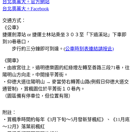
台北奧萬大。官方網站
台北奧萬大。Facebook
交通方式：
《公車》
捷運劍潭站 or 捷運士林站乘坐３０３至「下過溪站」下車即
到10巷巷口，
步行約三分鐘即可到達。(
公車時刻表連結請按此)
《開車》
・由故宮往上，過明德樂園的紅綠燈左轉至善路三段71巷，往
陽明山方向走，中間接平菁街。
・仰德大道往陽明山 → 麥當勞右轉菁山路(例假日仰德大道交
通管制) ，賞楓園位於平菁街１０巷內。
（園區備有停車位，但位置有限）
附註：
・賞楓季時間約每年《3月下旬～5月發新芽楓紅》、《11月底
～12月》落葉前楓紅