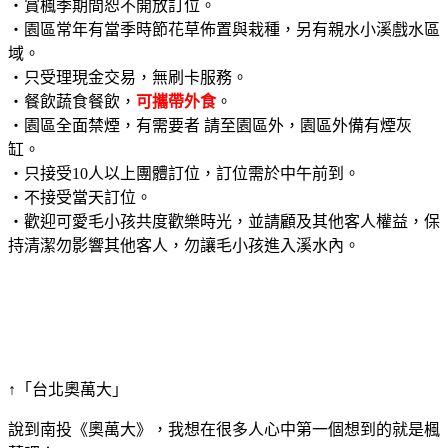
・賞楓季期間恕不開放訂位。
・園區常年有當季時節花草佈置與栽種，另有親水小溪戲水區
域。
・只受理現金交易，無刷卡服務。
・餐飲蔬食餐飲，
可攜帶外食
。
・園區全面禁煙，有需要者 請至園區外，園區外備有煙灰
缸。
・只接受10人以上團體訂位，訂位需於中午前到。
・不接受當天訂位。
・歡迎可愛毛小孩共度歡樂時光，並請顧及其他客人權益，保
持清潔勿影響其他客人，勿讓毛小孩進入溪水內。
↑「台北奧萬大」
說到南投《奧萬大》，我想在很多人心中第一個想到的就是楓