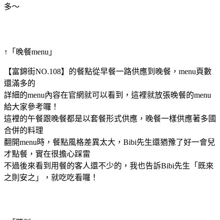
多～
↑「晚餐menu」
【富錦街NO.108】的餐點從早餐一路供應到晚餐，menu頁數
還滿多的
詳細的menu內容在官網就可以看到，這裡就放張晚餐的menu
給大家參考囉！
這裡的午餐跟晚餐都是以套餐形式供應，晚餐一樣供應著多國
合併的料理
翻開menu時，餐點風格差異太大，Bibi先生還猶豫了好一會兒
才點餐，實在很擔心踩雷
不過後來看到用餐的客人還不少的，我也告訴Bibi先生「既來
之則安之」，就吃吃看囉！