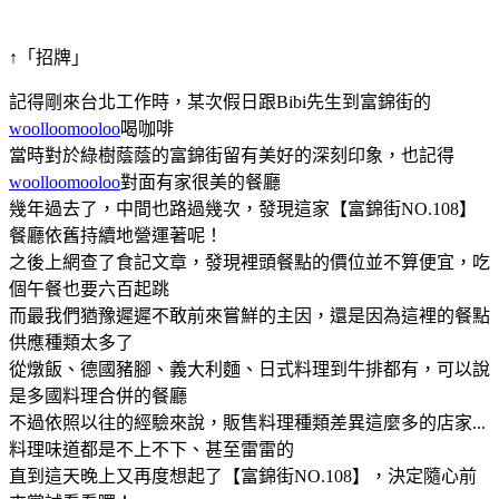
↑「招牌」
記得剛來台北工作時，某次假日跟Bibi先生到富錦街的
woolloomooloo
喝咖啡
當時對於綠樹蔭蔭的富錦街留有美好的深刻印象，也記得
woolloomooloo
對面有家很美的餐廳
幾年過去了，中間也路過幾次，發現這家【富錦街NO.108】
餐廳依舊持續地營運著呢！
之後上網查了食記文章，發現裡頭餐點的價位並不算便宜，吃
個午餐也要六百起跳
而最我們猶豫遲遲不敢前來嘗鮮的主因，還是因為這裡的餐點
供應種類太多了
從燉飯、德國豬腳、義大利麵、日式料理到牛排都有，可以說
是多國料理合併的餐廳
不過依照以往的經驗來說，販售料理種類差異這麼多的店家...
料理味道都是不上不下、甚至雷雷的
直到這天晚上又再度想起了【富錦街NO.108】，決定隨心前