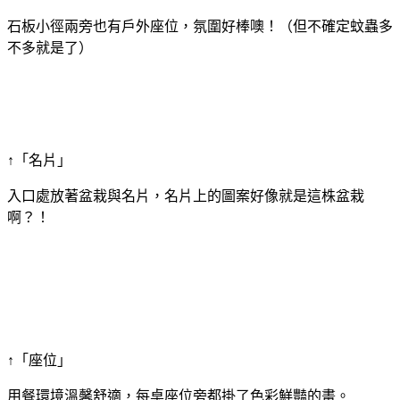
石板小徑兩旁也有戶外座位，氛圍好棒噢！（但不確定蚊蟲多
不多就是了）
↑「名片」
入口處放著盆栽與名片，名片上的圖案好像就是這株盆栽
啊？！
↑「座位」
用餐環境溫馨舒適，每桌座位旁都掛了色彩鮮豔的畫。