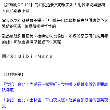
【富錦街NO.108】的庭院造景真的很美呢！用餐環境與服務
人員也都很不錯
當天吃到的餐點雖不錯，但可能是因為價格偏高與供應菜色太
繁雜的因素...總覺得哪裡怪怪的
雖然庭院造景很美、夜晚氣氛也很好，不過若是要再前來用餐
的話，可能會選擇早餐或下午茶囉！
圖／文：Ｂｉｂｉ／Ｍａｎａ
【延伸閱讀】
「食記」台北。內湖區－煮雲軒。食物美味遠離塵囂的景觀庭
院餐廳
「食記」台北。士林區－草山夜未眠。吃美食配浪漫的百萬夜
景