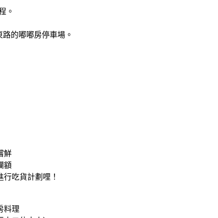
程。
東路的嘟嘟房停車場。
嚐鮮
爛額
進行吃貨計劃哩！
房料理