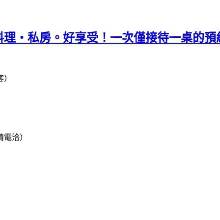
料理‧私房。好享受！一次僅接待一桌的預
客）
情電洽）