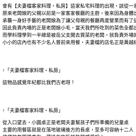
會有【夫妻檔客家料理‧私房】這家私宅料理的出現，該從一
原來老闆娘的父親以前是一家客家餐廳的主廚，後來因為身體
承襲一身好手藝的老闆娘為了讓父母親的餐廳再度營業而有了
因此負責內場的正是老闆娘小毛，當天我們所吃到的菜色全都
而學料理學到一半總是被岳父支開去買菜的老闆，就負責外場
小小的店內也有不少名人曾前來用餐，夫妻檔的店名正是黃越
↑「夫妻檔客家料理‧私房」
這物品感覺年紀都比我們古老呀！
↑「夫妻檔客家料理‧私房」
從入口望去，小圓桌正是老闆夫妻幫孩子們所準備的兒童桌
主要的用餐區就是在落地玻璃後方的長桌，至多可容納十二人