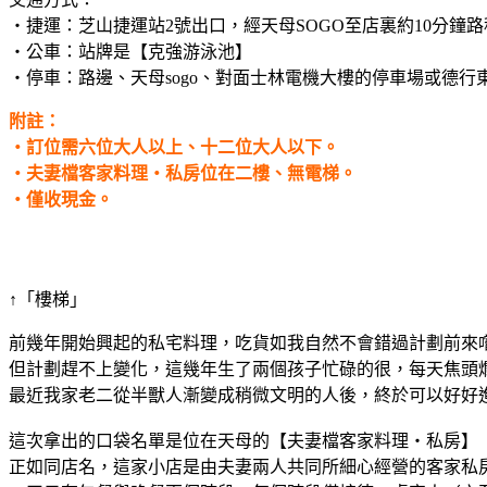
・捷運：芝山捷運站2號出口，經天母SOGO至店裏約10分鐘路
・公車：站牌是【克強游泳池】
・停車：路邊、天母sogo、對面士林電機大樓的停車場或德行
附註：
・訂位需六位大人以上、十二位大人以下。
・夫妻檔客家料理‧私房位在二樓、無電梯。
・僅收現金。
↑「樓梯」
前幾年開始興起的私宅料理，吃貨如我自然不會錯過計劃前來
但計劃趕不上變化，這幾年生了兩個孩子忙碌的很，每天焦頭
最近我家老二從半獸人漸變成稍微文明的人後，終於可以好好
這次拿出的口袋名單是位在天母的【夫妻檔客家料理‧私房】
正如同店名，這家小店是由夫妻兩人共同所細心經營的客家私