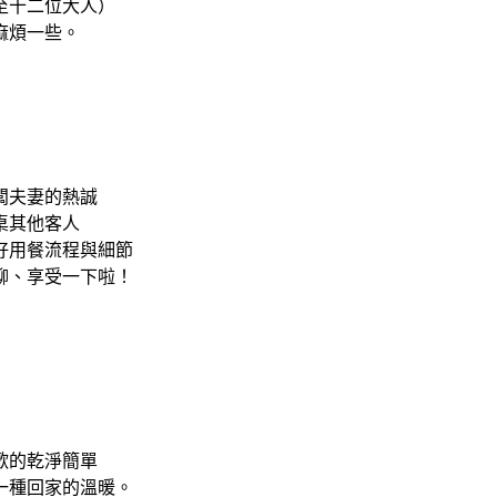
至十二位大人）
麻煩一些。
闆夫妻的熱誠
桌其他客人
好用餐流程與細節
聊、享受一下啦！
歡的乾淨簡單
一種回家的溫暖。