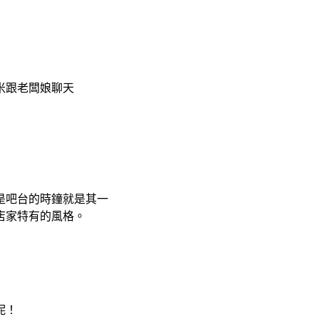
米跟老闆娘聊天
是吧台的時鐘就是其一
店家特有的風格。
呢！