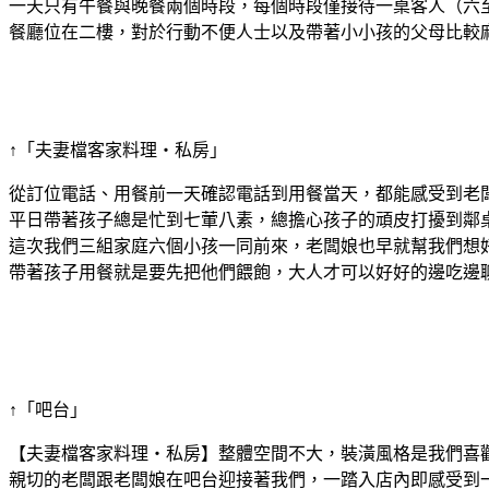
一天只有午餐與晚餐兩個時段，每個時段僅接待一桌客人（六
餐廳位在二樓，對於行動不便人士以及帶著小小孩的父母比較
↑「夫妻檔客家料理‧私房」
從訂位電話、用餐前一天確認電話到用餐當天，都能感受到老
平日帶著孩子總是忙到七葷八素，總擔心孩子的頑皮打擾到鄰
這次我們三組家庭六個小孩一同前來，老闆娘也早就幫我們想
帶著孩子用餐就是要先把他們餵飽，大人才可以好好的邊吃邊
↑「吧台」
【夫妻檔客家料理‧私房】整體空間不大，裝潢風格是我們喜
親切的老闆跟老闆娘在吧台迎接著我們，一踏入店內即感受到