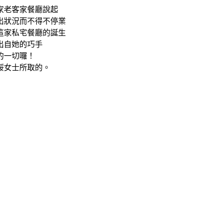
家老客家餐廳說起
出狀況而不得不停業
這家私宅餐廳的誕生
出自她的巧手
的一切囉！
綏女士所取的。