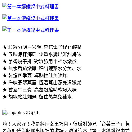
★ 粒粒分明白米飯
只花電子鍋1/3時間
★ 五味涼拌海鮮
少量水燙出鮮甜海味
★ 芋香燒子排
對流強用半杯水燉煮
★ 無水番茄燉雞
釋出蔬菜水分免加水
★ 乾煸四季豆
導熱性佳免油炸
★ 海味翡翠蒸蛋
恆溫蒸出漂亮滑嫩感
★ 香滷牛三寶
高蓄熱縮時軟嫩入味
★ 胡椒豬肚雞鍋
留住蒸氣免補水
嗨！大家好！我是料理女王巧因，很感謝師兄「台菜王子」黃
景龍師傅與邦聯出版社的邀請，透過這本《第一本鑄鐵鍋中式