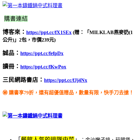
購書連結
博客來：
https://ppt.cc/fX1SEx
(贈：「MILKLAB燕麥奶(1
公升)」2包，市價239元)
誠品：
https://ppt.cc/fefpDx
讀冊：
https://ppt.cc/fKwPox
三民網路書店：
https://ppt.cc/fJj4Nx
㊙️ 購書享79折，還有超優值贈品，數量有限，快手刀去搶！
「
餐館人氣的排隊中菜
」
：金沙嫩子排、茄腸煲、