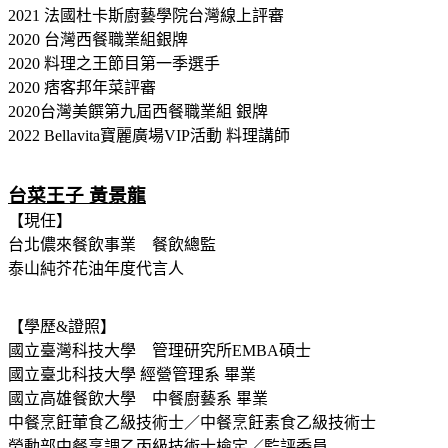
2021 法國杜卡斯廚藝學院台灣線上評審
2020 台灣西餐職業組銀牌
2020 料理之王節目第一季選手
2020 痞客邦年菜評審
2020台灣美饌第九屆西餐職業組 銀牌
2022 Bellavita寶麗廣場VIP活動 料理講師
台菜王子 黃景龍
【現任】
台北儂來餐飲事業 餐飲總監
泰山純芥花油年度代言人
【學歷&證照】
國立臺灣科技大學 管理研究所EMBA碩士
國立臺北科技大學 經營管理系 畢業
國立高雄餐飲大學 中餐廚藝系 畢業
中餐烹飪葷食乙級技術士／中餐烹飪素食乙級技術士
勞動部中餐烹調乙丙級技術士檢定／監評委員