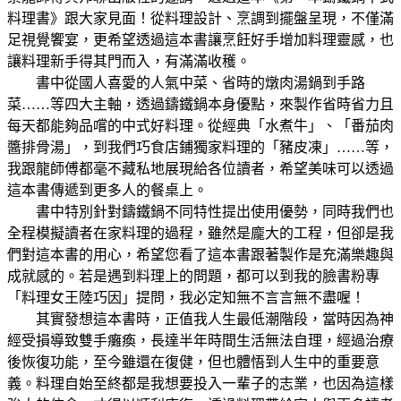
料理書》跟大家見面！從料理設計、烹調到擺盤呈現，不僅滿
足視覺饗宴，更希望透過這本書讓烹飪好手增加料理靈感，也
讓料理新手得其門而入，有滿滿收穫。
書中從國人喜愛的人氣中菜、省時的燉肉湯鍋到手路
菜……等四大主軸，透過鑄鐵鍋本身優點，來製作省時省力且
每天都能夠品嚐的中式好料理。從經典「水煮牛」、「番茄肉
醬排骨湯」，到我們巧食店鋪獨家料理的「豬皮凍」……等，
我跟龍師傅都毫不藏私地展現給各位讀者，希望美味可以透過
這本書傳遞到更多人的餐桌上。
書中特別針對鑄鐵鍋不同特性提出使用優勢，同時我們也
全程模擬讀者在家料理的過程，雖然是龐大的工程，但卻是我
們對這本書的用心，希望您看了這本書跟著製作是充滿樂趣與
成就感的。若是遇到料理上的問題，都可以到我的臉書粉專
「料理女王陸巧因」提問，我必定知無不言言無不盡喔！
其實發想這本書時，正值我人生最低潮階段，當時因為神
經受損導致雙手癱瘓，長達半年時間生活無法自理，經過治療
後恢復功能，至今雖還在復健，但也體悟到人生中的重要意
義。料理自始至終都是我想要投入一輩子的志業，也因為這樣