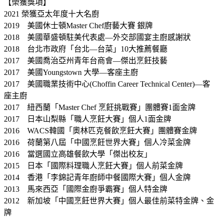
【榮獲獎項】
2021 榮獲亞太年度十大名廚
2019 美國休士頓Master Chef廚藝大賽 銀牌
2018 美國華盛頓駐美代表處—外交部國宴主廚感謝狀
2018 台北市政府「台北—台菜」10大推薦餐廳
2017 美國喬治亞州青年台商會—傑出烹飪技藝
2017 美國Youngstown 大學—客座主廚
2017 美國職業技術中心(Choffin Career Technical Center)—客
座主廚
2017 紐西蘭「Master Chef 烹飪挑戰賽」團體賽1面金牌
2017 日本山梨縣「職人烹飪大賽」個人1面金牌
2016 WACS韓國「奧林匹克餐飲烹飪大賽」團體賽金牌
2016 荷蘭第八屆「中國烹飪世界大賽」個人冷菜金牌
2016 當選國立高雄餐飲大學「傑出校友」
2015 日本「國際料理職人烹飪大賽」個人前菜金牌
2014 香港「李錦記青年廚師中餐國際大賽」個人金牌
2013 馬來西亞「國際金廚爭霸賽」個人特金牌
2012 新加坡「中國烹飪世界大賽」個人最佳前菜特金牌、金
牌