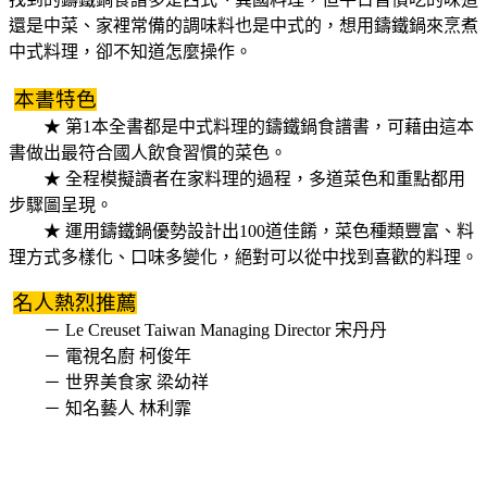
還是中菜、家裡常備的調味料也是中式的，想用鑄鐵鍋來烹煮
中式料理，卻不知道怎麼操作。
本書特色
★ 第1本全書都是中式料理的鑄鐵鍋食譜書，可藉由這本
書做出最符合國人飲食習慣的菜色。
★ 全程模擬讀者在家料理的過程，多道菜色和重點都用
步驟圖呈現。
★ 運用鑄鐵鍋優勢設計出100道佳餚，菜色種類豐富、料
理方式多樣化、口味多變化，絕對可以從中找到喜歡的料理。
名人熱烈推薦
－ Le Creuset Taiwan Managing Director 宋丹丹
－
電視名廚 柯俊年
－
世界美食家 梁幼祥
－
知名藝人 林利霏