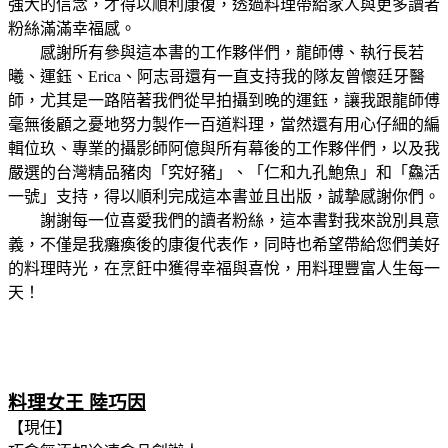
強大的信念，才得以順利康復，透過料理帶給家人與更多讀者
粉絲滿滿幸福感。
感謝所有參與這本書的工作夥伴們，龍師傅、執行長若
曦、運鈺、Erica、阿志哥還有一直支持我的隊友曾懷廷牙醫
師，尤其是一路陪著我們從早拍攝到晚的運鈺，讓我跟龍師傅
毫無後顧之憂地努力製作一百道料理，當然還有用心仔細的編
輯位玖、專業的攝影師阿億與所有幕後的工作夥伴們，以及我
嚴選的台灣精品豬肉「究好豬」、「仁和九孔鮑魚」和「鱻活
一號」支持，得以順利完成這本書並且出版，誠摯感謝你們。
謝謝每一位喜愛我們的讀者粉絲，這本書對我來說別具意
義，不僅是我癱瘓後的康復代表作，同時也希望帶給您們美好
的料理時光，在烹飪中獲得幸福與喜悅，用料理豐富人生每一
天！
料理女王 陸巧因
【現任】