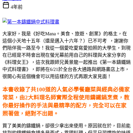
4年前
大家好，我是《好吃Mana。美食、旅遊、創業》的格主，在
這個小天地十五年（還是邁入十六年？）已不可考
，謝謝你
們陪伴我一路至今！我從一個愛吃愛寫愛拍照的大學生，到現
在已經是不時會出現在螢光幕前用自己的料理與大家分享的
《料理女王》，這次我跟師兄黃景龍一起推出《第一本鑄鐵鍋
中式料理書》，即將在6/21於全台各大通路與網路書店上市，
很開心有這個機會可以用這樣的方式再跟大家見面！
本書收錄了共100道的人氣必學餐廳菜與經典必備家
常菜，由2大料理名師實際全程使用鑄鐵鍋烹煮，教
你最好操作的手法與最精準的配方，完全可以在家
照著做，絕對不出錯。
買了美美的鑄鐵鍋，卻很少拿出來使用。原因就在於，目前能
找到的鑄鐵鍋食譜多是西式、異國料理，但平日習慣吃的味道