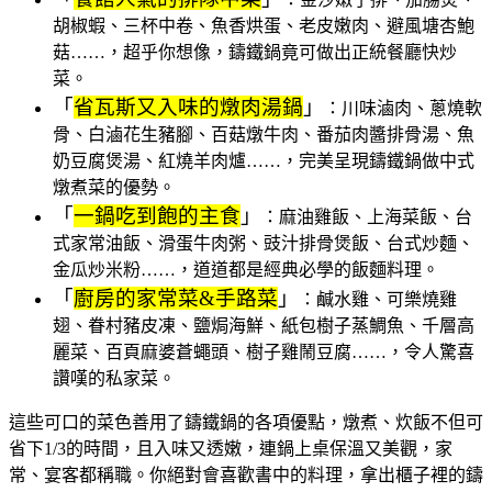
胡椒蝦、三杯中卷、魚香烘蛋、老皮嫩肉、避風塘杏鮑
菇……，超乎你想像，鑄鐵鍋竟可做出正統餐廳快炒
菜。
「
省瓦斯又入味的燉肉湯鍋
」
：川味滷肉、蔥燒軟
骨、白滷花生豬腳、百菇燉牛肉、番茄肉醬排骨湯、魚
奶豆腐煲湯、紅燒羊肉爐……，完美呈現鑄鐵鍋做中式
燉煮菜的優勢。
「
一鍋吃到飽的主食
」
：麻油雞飯、上海菜飯、台
式家常油飯、滑蛋牛肉粥、豉汁排骨煲飯、台式炒麵、
金瓜炒米粉……，道道都是經典必學的飯麵料理。
「
廚房的家常菜&手路菜
」
：鹹水雞、可樂燒雞
翅、眷村豬皮凍、鹽焗海鮮、紙包樹子蒸鯛魚、千層高
麗菜、百頁麻婆蒼蠅頭、樹子雞鬧豆腐……，令人驚喜
讚嘆的私家菜。
這些可口的菜色善用了鑄鐵鍋的各項優點，燉煮、炊飯不但可
省下1/3的時間，且入味又透嫩，連鍋上桌保溫又美觀，家
常、宴客都稱職。你絕對會喜歡書中的料理，拿出櫃子裡的鑄