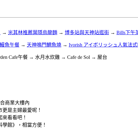
）
→
米其林推薦葉隱烏龍麵
→
博多站與天神站逛街
→
Bills下午
鰻魚午餐
→
天神鳴門鯛魚燒
→
Ivorish アイボリッシュ人氣
en Cafe午餐 → 水月水炊雞 → Cafe de Sol → 屋台
複合商業大樓內
市更是主婦最愛呢！
起來看看吧！
科學館》，相當方便！