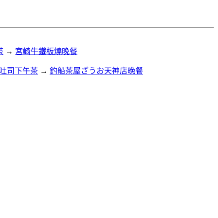
茶
→
宮崎牛鐵板燒晚餐
法式吐司下午茶
→
釣船茶屋ざうお天神店晚餐