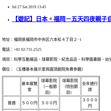
Jul
27
Sat
2019
13:45
【遊記】日本。福岡－五天四夜親子自由
地址：福岡県福岡市中央区六本松４丁目２−1
電話：+81 92-731-2525
項目：科學互動展品、球幕影院、紀念品店、科學圖書館、幼兒遊
價位：（五樓基本展示室與圓頂劇院免費參觀）
球幕影院
球幕影院
基本展覽
全年通行
（一般節
（特別節
室
證
目）
目）
３０００
普通
５００円
５００円
円