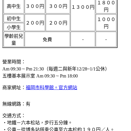
１８００
高中生
３００円
３００円
１３００円
円
初中生
１０００
２００円
２００円
円
小學生
學齡前兒
-
-
免費
童
營業時間：
Am 09:30 ~ Pm 21:30（每週二與新年12/28~1/1公休）
五樓基本展示室 Am 09:30 ~ Pm 18:00
商家網址：
福岡市科學館。官方網站
無線網路：有
交通方式：
・地鐵－六本松站，步行五分鐘。
・公車－從博多站搭乘公車至六本松約１９０円／人。