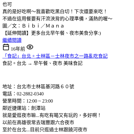
也可
真的是好吃啊～我喜歡吃黑白切！下次還要來吃！
不過在這用餐要有汗流浹背的心理準備，滿熱的喔～
圖／文：Ｂｉｂｉ／Ｍａｎａ
【延伸閱讀】更多台北早午餐、夜市美食分享:)
繼續閱讀
16年前
「食記」台北。士林區－士林夜市之一路亂吃食記
食記。台北 → 早午餐、夜市
美味食記
地址：台北市士林區基河路６０號
電話：02-2882-0340
營業時間：12:00 ~ 23:00
鄰近捷運站：劍潭站
就是愛逛夜市嘛...有吃有喝又有玩的，多好啊！
以前在高雄很常去瑞豐跟六合夜市
至於在台北...目前只逛過士林跟饒河夜市