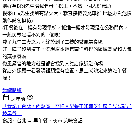
還好有Bibi先生陪我們母子搭車，不然一個人好無助
後來Bibi先生找到有點火大，就直接把嬰兒車推上電扶梯(危險
動作請勿模仿)
(用餐後在二樓有發現電梯，抵達一樓才發現是在公務門內，
一般民眾是看不到的...傻眼)
費了九牛二虎之力，終於到了二樓的微風美食區
好一陣子沒到這了，發現原本販售南洋料理的區域變成超人氣
的貳樓餐廳
微風厲害的地方就是都會找到人氣店家近駐商場
從店外探頭一看發現裡頭還有位置，馬上就決定來這吃午餐
囉！
繼續閱讀
14年前
「食記」台北。內湖區－亞坤。早餐不知道吃什麼？試試新加
坡早餐！
食記。台北 → 早午餐、夜市
美味食記