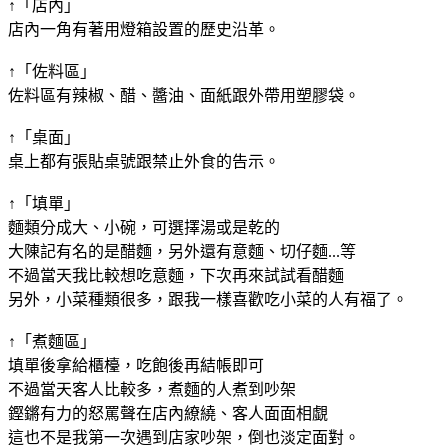
↑「店內」
店內一角有著用燈箱設置的歷史沿革。
↑「佐料區」
佐料區有辣椒、醋、醬油、面紙跟外帶用塑膠袋。
↑「桌面」
桌上都有張貼桌號跟禁止外食的告示。
↑「填單」
麵類分成大、小碗，可選擇湯或是乾的
大陳記有名的是醋麵，另外還有意麵、切仔麵...等
不過當天我比較想吃意麵，下次再來試試看醋麵
另外，小菜種類很多，跟我一樣喜歡吃小菜的人有福了。
↑「煮麵區」
填單後拿給櫃檯，吃飽後再結帳即可
不過當天客人比較多，煮麵的人煮到吵架
鏗鏘有力的怒罵聲在店內繚繞、客人面面相覷
這也不是我第一次遇到店家吵架，倒也淡定面對。