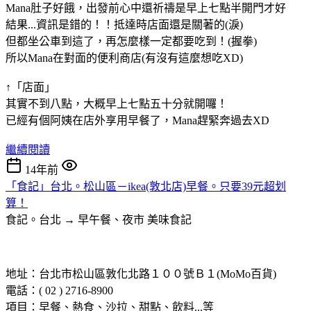
Mana肚子好餓，出發前心中還祈禱是早上七點半開門才好
結果...資訊是錯的！！抵達時店面還是關著的(淚)
但都坐公車到這了，再怎麼樣一定都要吃到！(握拳)
所以Mana在對面的便利商店(有沒有這麼想吃XD)
↑「店面」
其實不到八點，大概早上七點五十分就開囉！
已經有個阿姨在店外享用早餐了，Mana趕緊奔過去XD
繼續閱讀
14年前
「食記」台北。松山區－ikea(敦北店)早餐。只要39元超划
算！
食記。台北 → 早午餐、夜市
美味食記
地址：台北市松山區敦化北路１００號Ｂ１(MoMo百貨)
電話：( 02 ) 2716-8900
項目：早餐、熱食、沙拉、甜點、飲料...等