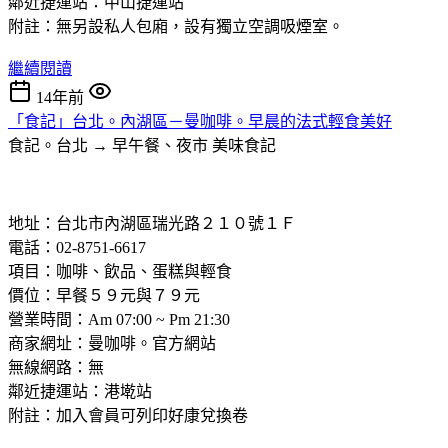
鄰近捷運站：中山捷運站
附註：無另設私人包廂，設有獨立空調吸煙室。
繼續閱讀
14年前
「食記」台北。內湖區－曼咖啡。早晨的法式輕食美好
食記。台北 → 早午餐、夜市
美味食記
地址：台北市內湖區瑞光路２１０號１Ｆ
電話：02-8751-6617
項目：咖啡、飲品、蛋糕與輕食
價位：早餐５９元與７９元
營業時間：Am 07:00 ~ Pm 21:30
商家網址：曼咖啡。官方網站
無線網路：無
鄰近捷運站：港墘站
附註：加入會員可列印好康兌換卷