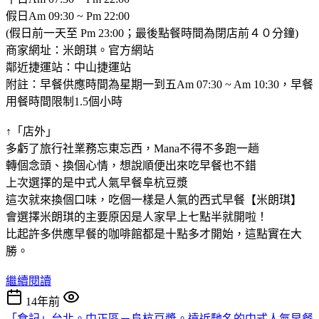
假日Am 09:30 ~ Pm 22:00
(假日前一天至 Pm 23:00；最後點餐時間為閉店前４０分鐘)
商家網址：米朗琪。官方網站
鄰近捷運站：中山捷運站
附註：早餐供應時間為星期一到五Am 07:30 ~ Am 10:30，早餐
用餐時間限制1.5個小時
↑「店外」
多虧了旅行社業務忘東忘西，Mana不得不多跑一趟
轉個念頭、換個心情，想說順便出來吃早餐也不錯
上次選擇的是中式人氣早餐阜杭豆漿
這次就來換個口味，吃個一樣是人氣的西式早餐【米朗琪】
會選擇米朗琪的主要原因是人家早上七點半就開啦！
比起許多供應早餐的咖啡館都是十點多才開始，這點實在大
勝。
繼續閱讀
14年前
「食記」台北。中正區－阜杭豆漿。遠近馳名的中式人氣早餐