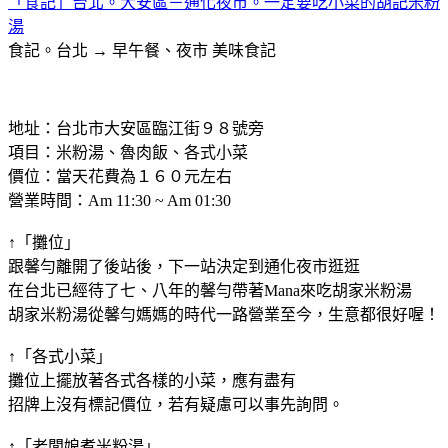
「食記」台北。大安區－通化夜市。一定要吃小菜的胡記米粉
湯
食記。台北 → 早午餐、夜市
美味食記
地址：台北市大安區臨江街９８號旁
項目：米粉湯、魯肉飯、各式小菜
價位：當天花費為１６０元左右
營業時間：Am 11:30 ~ Am 01:30
↑「攤位」
跟馨勻離開了後站後，下一站決定到通化夜市逛逛
在台北已經待了七、八年的馨勻帶著Mana來吃胡家米粉湯
胡家米粉湯從馨勻媽媽的時代一路營業至今，生意都很好喔！
↑「各式小菜」
攤位上擺放著各式各樣的小菜，應有盡有
招牌上沒有標記價位，若有疑慮可以事先詢問。
↑「老闆娘煮米粉湯」