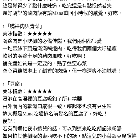
總是覺得少了點什麼味道，吃完還是有點悵然若失
還好胡記的滷肉飯有讓Mana重回小時候的感覺，好吃。
↑「嘴邊肉與青菜」
美味指數：★★★★★
嘴邊肉是小吃攤的必備佳餚，我們兩個都很愛
一堆薑絲下頭是滿滿嘴邊肉，吃得我們兩個大呼過癮
軟嫩的嘴邊十足的豬肉風味，好吃啊！
補充纖維質是一定要的，點了盤空心菜
空心菜雖然淋上了鹹香的肉燥，但一樣清爽不油膩喔！
↑「豆腐」
美味指數：★★★★★
浸泡在高湯裡的豆腐吸飽了所有精華
由外而內的軟滑口感很一致，嚐起來也沒有豆生味
這大概是Mana吃過排名前幾名的豆腐了，好吃！
後記：
若有到通化夜市這兒的話，可以到這來吃吃胡記米粉湯
如果怕其他攤販的東西吃不下的話，點這兒的小菜跟豆腐嚐鮮