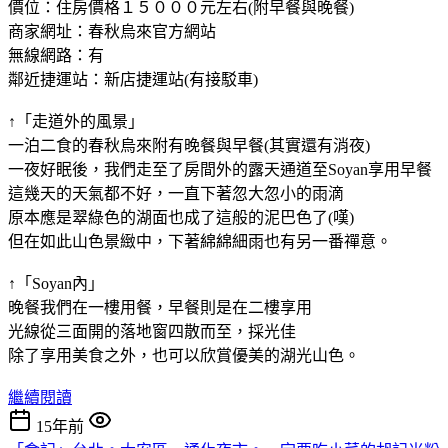
價位：住房價格１５０００元左右(附早餐與晚餐)
商家網址：春秋烏來官方網站
無線網路：有
鄰近捷運站：新店捷運站(有接駁車)
↑「走道外的風景」
一泊二食的春秋烏來附有晚餐與早餐(其實還有消夜)
一夜好眠後，我們走至了房間外的露天通道至Soyan享用早餐
這幾天的天氣都不好，一直下著忽大忽小的雨滴
原本應是翠綠色的湖面也成了這般的泥巴色了(嘆)
但在如此山色景緻中，下著綿綿細雨也有另一番禪意。
↑「Soyan內」
晚餐我們在一樓用餐，早餐則是在二樓享用
光線從三面開的落地窗四散而至，採光佳
除了享用美食之外，也可以欣賞優美的湖光山色。
繼續閱讀
15年前