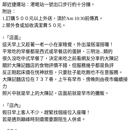
鄰近捷運站：港墘站一號出口步行約十分鐘。
附註：
1.訂購５００元以上外送，須於Am 10:30前傳真。
2.禁外食或加收清潔費５０元。
↑「店面」
這天早上又趁著一老一小在家睡覺，外出溜搭溜搭囉！
平常吃的早餐都是西式或早餐店的蛋餅、三明治...類的
很久沒吃中式早餐了，決定來吃之前看網友分享的大陳記
關於大陳記麵店的食物評價不錯，但服務幾乎都是負評
反正剛起床還在恍神狀態，只要肚子能吃飽也不在意服務。
大陳記麵店位在７３７巷，上午有早市、傍晚則由夜市繼續接
力
照片中就是早上的大陳記，店面前就是早市的攤販。
↑「店內」
假日早上客人不少，趕緊找個座位入座囉！
若是遇到巔峰時刻還需要跟陌生人併桌。