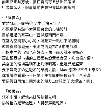
而地點也超方便，就在善島寺五號出口旁邊
甲奔皇帝大，辦事情前先來把胃填飽再說啦！
↑「座位區」
雖然Mana已經在台北生活快三年了
不過還是有點不太習慣台北的市場設計
目前逛過的有華山、西湖跟南門市場
在室內空間都小小的，逛起來一點也不過癮啊！
還是喜歡像湖光、東湖或內湖737巷市場那種
不過室內的市場也有好處，像下雨天就不用擔心
華山跟西湖市場的二樓都有設置美食區，吃也很方便。
美食區的環境雖稱不上几淨明亮，但還算是整齊
要不是為了遠近馳名的阜杭豆漿，Mana應該也不會上來XD
你看看你看看～平日早上美食區的座位就坐了八分滿
要是假日再加上國外來的朋友...應該整間大爆滿了吧！
↑「現做區」
話不多說，趕快來排隊點餐先吧！
排隊後方是現做區，人員都穿戴乾淨。