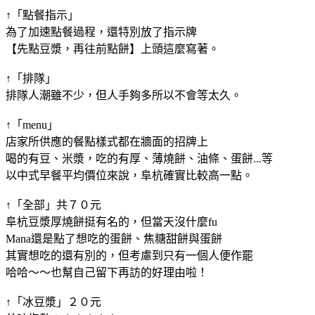
↑「點餐指示」
為了加速點餐過程，還特別放了指示牌
【先點豆漿，再往前點餅】上頭這麼寫著。
↑「排隊」
排隊人潮雖不少，但人手夠多所以不會等太久。
↑「menu」
店家所供應的餐點樣式都在牆面的招牌上
喝的有豆、米漿，吃的有厚、薄燒餅、油條、蛋餅...等
以中式早餐平均價位來說，阜杭確實比較高一點。
↑「全部」共７０元
阜杭豆漿厚燒餅挺有名的，但當天沒什麼fu
Mana還是點了想吃的蛋餅、焦糖甜餅與蛋餅
其實想吃的還有別的，但考慮到只有一個人便作罷
哈哈～～也幫自己留下再訪的好理由啦！
↑「冰豆漿」２０元