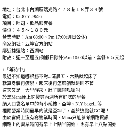
地址：台北市內湖區瑞光路４７８巷１８弄３４號
電話：02-8751-9656
項目：吐司、飲品跟套餐
價位：４５～１８０元
營業時間：Am 08:00 ~ Pm 17:00(週日公休)
商家網址：亞坤官方網站
鄰近捷運站：西湖站
附註：週一至週五(例假日除外)Am 10:00以前，套餐６５元起
↑「等待中」
最近不知道哪根筋不對...清晨五、六點就起床了
就算身體再疲累，起床後再怎麼躺就是睡不著
這天又是一大早醒來，肚子餓得呱呱叫
於是Mana便上網搜尋內湖所有好吃的早餐
納入口袋名單中的有小貳樓、亞坤、N.Y bagel...等
裡頭營業時間最早的就是亞坤了，基於這點就GO囉！
由於官網上沒有寫營業時間，Mana只能參考網路資訊
網路上的營業時間有早上七點半開始，也有早上八點開始