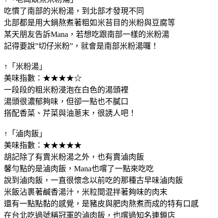
吃慣了南部的米粉湯，到北部才發現不同
北部都是用大鍋熬煮著粗如米苔目的米粉與豆腐等
某天朋友告訴Mana，若想吃跟南部一樣的米粉湯
記得要說”切仔米粉”，就會是南部米粉湯囉！
↑「米粉湯」
美味指數：★★★★☆
一段段的粗米粉浸泡在白色的湯頭裡
湯頭很濃郁夠味，但卻一點也不膩口
搭配香菜、芹菜與油蔥末，很誘人吧！
↑「滷肉飯」
美味指數：★★★★★
胡記除了有賣米粉湯之外，也有賣滷肉飯
馨勻點的是滷肉飯，Mana也嚐了一點來吃吃
說到滷肉飯，一直很懷念以前吃的那種古早味滷肉飯
米飯沾裹著鹹香湯汁，米粒間混拌著夠味的肉末
還有一點點黏的感覺，是豬皮與肥肉熬煮而成的特有口感
在台北吃過號稱冠軍的滷肉飯，也嚐過知名連鎖店