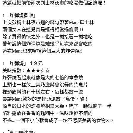
這篇就把前後兩次到士林夜市的吃喝做個記錄囉！
↑「炸彈燒攤販」
上次號稱士林夜市通的馨勻帶著Mana逛士林
兩個女人在這兒真是逛得相當過癮啊:D
除了買得愉快之外，也是一攤接著一攤地吃
馨勻說這個炸彈燒是她幾乎每次來都會吃的
這次Mana也來嚐嚐這個巨大的炸彈燒:)
↑「炸彈燒」４９元
美味指數：★★★☆☆
炸彈燒看起來就像是大約七倍的章魚燒
上頭也一樣放上美乃滋與會跳舞的柴魚片
裡頭餡料約有十樣左右，每樣都放一些
最讓Mana驚訝的是裡頭還放了鳥蛋，酷！
源自於日本的炸彈燒相當大顆，吃了一顆就飽了一半
餡料擺放在香香的麵糊中，滋味還挺不錯的
不過...一個不小心就會成了一坨不怎麼美觀的食物XD
↑「真口味烤肉」