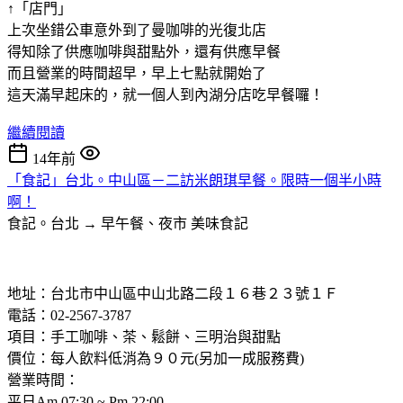
↑「店門」
上次坐錯公車意外到了曼咖啡的光復北店
得知除了供應咖啡與甜點外，還有供應早餐
而且營業的時間超早，早上七點就開始了
這天滿早起床的，就一個人到內湖分店吃早餐囉！
繼續閱讀
14年前
「食記」台北。中山區－二訪米朗琪早餐。限時一個半小時
啊！
食記。台北 → 早午餐、夜市
美味食記
地址：台北市中山區中山北路二段１６巷２３號１Ｆ
電話：02-2567-3787
項目：手工咖啡、茶、鬆餅、三明治與甜點
價位：每人飲料低消為９０元(另加一成服務費)
營業時間：
平日Am 07:30 ~ Pm 22:00