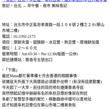
食記。台北 → 早午餐、夜市
美味食記
地址：台北市中正區忠孝東路一段１０８號２樓之２８(華山
市場二樓)
電話：02-2392-2175
項目：厚餅夾蛋、甜酥餅、冰豆漿、熱豆漿、厚燒餅加蛋
價位：１２～６０元
營業時間：Am 05:30 ~ Pm 12:30(每週一公休)
鄰近捷運站：善島寺五號出口
↑「下雨」
最近Mana都忙著準備七月去香港的相關事情
就連這天外面下大雨還是必須要外出啊！(有沒有這麼勤奮)
今天起了一大早，前往的目的地在捷運善島寺這
突然想起記憶中赫赫有名的阜杭豆漿好像就在附近
多虧了智慧型手機的幫忙，移動路途中還可以查地址
這才知道阜杭豆漿位在華山市場二樓美食街