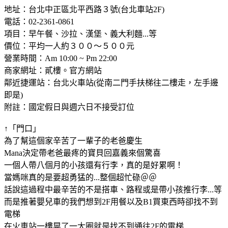
地址：台北中正區北平西路３號(台北車站2F)
電話：02-2361-0861
項目：早午餐、沙拉、漢堡、義大利麵...等
價位：平均一人約３００～５００元
營業時間：Am 10:00 ~ Pm 22:00
商家網址：貳樓。官方網站
鄰近捷運站：台北火車站(從南二門手扶梯往二樓走，左手邊
即是)
附註：國定假日與週六日不接受訂位
↑「門口」
為了幫這個家辛苦了一輩子的老爸慶生
Mana決定帶老爸最疼的寶貝回嘉義來個驚喜
一個人帶八個月的小孩還有行李，真的是好累啊！
當媽咪真的是要超勇猛的...整個超忙碌＠＠
話說這過程中最辛苦的不是搭車、路程或是帶小孩推行李...等
而是推著嬰兒車的我們想到2F用餐以及B1買東西時卻找不到
電梯
在火車站一樓晃了一大圈就是找不到通往2F的電梯