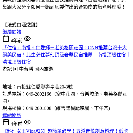
集跟大家分享如何一鍋到底製作出適合節慶的燉煮料理哦！
【法式白酒燉雞】
繼續閱讀
4年前
「住宿」南投。仁愛鄉－老英格蘭莊園。CNN推薦台灣十大
絕美民宿！此生必住夢幻頂級奢華民宿推薦｜南投頂級住宿｜
清境頂級住宿
遊記 ▣ 中台灣
國內旅遊
地址：南投縣仁愛鄉壽亭巷20-3號
訂房電話：049-2802166（空中花園、音樂城堡、老英格蘭莊
園）
現場櫃檯：049-2801808（維吉諾餐廳晚餐、下午茶)
繼續閱讀
4年前
【料理女王Vlog#25】超簡單必學！五道青醬創意料理！低卡