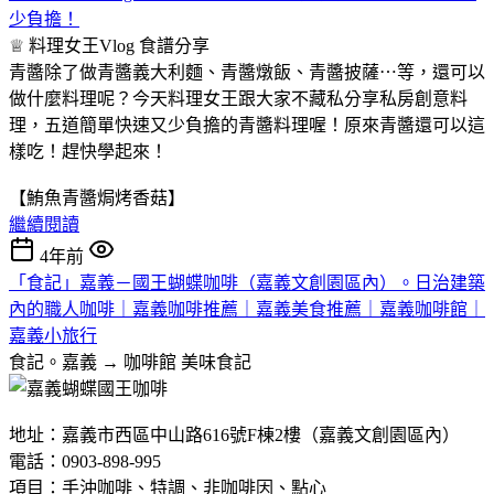
少負擔！
♕ 料理女王Vlog
食譜分享
青醬除了做青醬義大利麵、青醬燉飯、青醬披薩⋯等，還可以
做什麼料理呢？今天料理女王跟大家不藏私分享私房創意料
理，五道簡單快速又少負擔的青醬料理喔！原來青醬還可以這
樣吃！趕快學起來！
【鮪魚青醬焗烤香菇】
繼續閱讀
4年前
「食記」嘉義－國王蝴蝶咖啡（嘉義文創園區內）。日治建築
內的職人咖啡｜嘉義咖啡推薦｜嘉義美食推薦｜嘉義咖啡館｜
嘉義小旅行
食記。嘉義 → 咖啡館
美味食記
地址：嘉義市西區中山路616號F棟2樓（嘉義文創園區內）
電話：0903-898-995
項目：手沖咖啡、特調、非咖啡因、點心