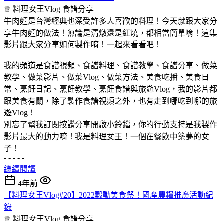
♕ 料理女王Vlog
食譜分享
牛肉麵是台灣經典也深受許多人喜歡的料理！今天就跟大家分
享牛肉麵的做法！無論是清燉還是紅燒，都相當簡單唷！這集
影片跟大家分享如何製作唷！一起來看看吧！
我的頻道是食譜視頻、食譜料理、食譜教學、食譜分享、做菜
教學、做菜影片、做菜Vlog、做菜方法、美食吃播、美食日
常、烹飪日記、烹飪教學、烹飪食譜與旅遊Vlog，我的影片都
跟美食有關，除了製作食譜視頻之外，也有走到哪吃到哪的旅
遊Vlog！
別忘了幫我訂閱按讚分享開啟小鈴鐺，你的行動支持是我製作
影片最大的動力唷！我是料理女王！一個在餐飲中築夢的女
子！
- - - - -
繼續閱讀
4年前
【料理女王Vlog#20】2022穀動美食祭！國產農糧推廣活動紀
錄
♕ 料理女王Vlog
食譜分享