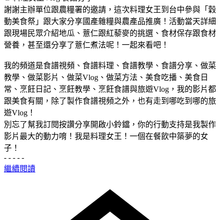
謝謝主辦單位跟農糧署的邀請，這次料理女王到台中參與「穀
動美食祭」跟大家分享國產雜糧與農產品推廣！活動當天詳細
跟現場民眾介紹地瓜、薏仁跟紅藜麥的挑選、食材保存跟食材
營養，甚至還分享了薏仁煮法呢！一起來看吧！
我的頻道是食譜視頻、食譜料理、食譜教學、食譜分享、做菜
教學、做菜影片、做菜Vlog、做菜方法、美食吃播、美食日
常、烹飪日記、烹飪教學、烹飪食譜與旅遊Vlog，我的影片都
跟美食有關，除了製作食譜視頻之外，也有走到哪吃到哪的旅
遊Vlog！
別忘了幫我訂閱按讚分享開啟小鈴鐺，你的行動支持是我製作
影片最大的動力唷！我是料理女王！一個在餐飲中築夢的女
子！
- - - - -
繼續閱讀